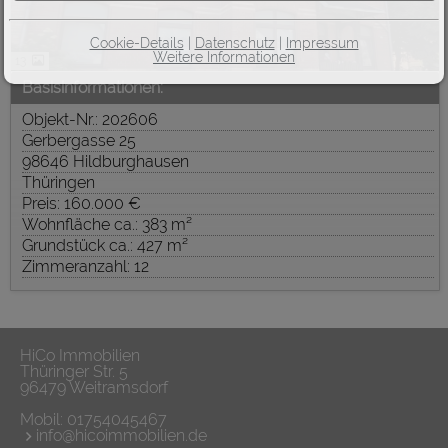
Cookie-Details
|
Datenschutz
|
Impressum
Weitere Informationen
13
Basisinformationen:
Objekt-Nr.: 202606
Gerbergasse 25
98646 Hildburghausen
Thüringen
Preis: 160.000 €
Wohnfläche ca.: 383 m²
Grundstück ca.: 427 m²
Zimmeranzahl: 12
HiCo Immobilien
Thüringer Str. 5
96479 Weitramsdorf
Mobil:
01754045467
info@hicoimmobilien.de