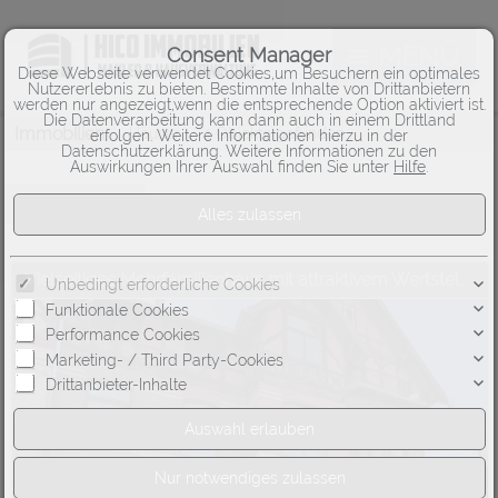
MENÜ
Consent Manager
Diese Webseite verwendet Cookies,um Besuchern ein optimales
Nutzererlebnis zu bieten. Bestimmte Inhalte von Drittanbietern
werden nur angezeigt,wenn die entsprechende Option aktiviert ist.
Die Datenverarbeitung kann dann auch in einem Drittland
Immobilien
Häuser
1 Objekte gefunden
erfolgen. Weitere Informationen hierzu in der
Datenschutzerklärung. Weitere Informationen zu den
Auswirkungen Ihrer Auswahl finden Sie unter
Hilfe
.
Sortieren nach
-- bitte wählen --
Vielseitiges Mehrfamilienhaus mit attraktivem Wertsteigerungspotenzial für Handwerker!
Unbedingt erforderliche Cookies
Funktionale Cookies
Performance Cookies
Marketing- / Third Party-Cookies
Drittanbieter-Inhalte